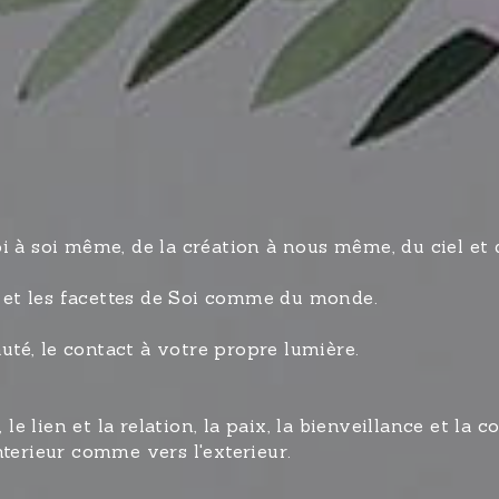
oi à soi même, de la création à nous même, du ciel et d
s et les facettes de Soi comme du monde.
beauté, le contact à votre propre lumière.
e lien et la relation, la paix, la bienveillance et la com
interieur comme vers l'exterieur.