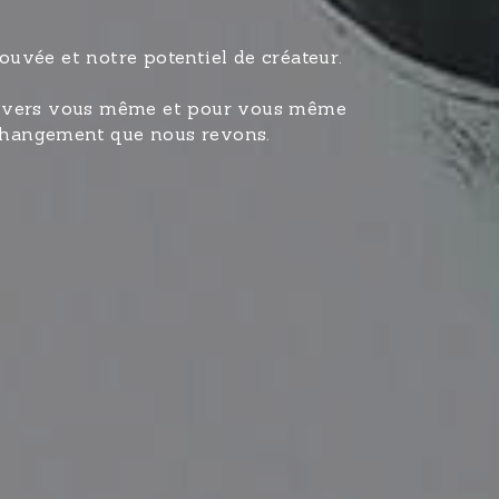
rouvée et notre potentiel de créateur.
ge vers vous même et pour vous même 
e changement que nous revons.