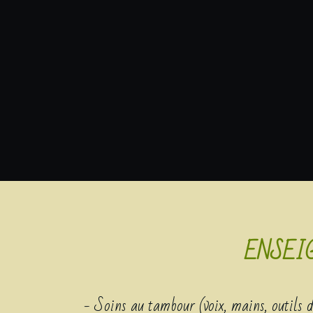
ENSEI
- Soins au tambour (voix, mains, outils dif