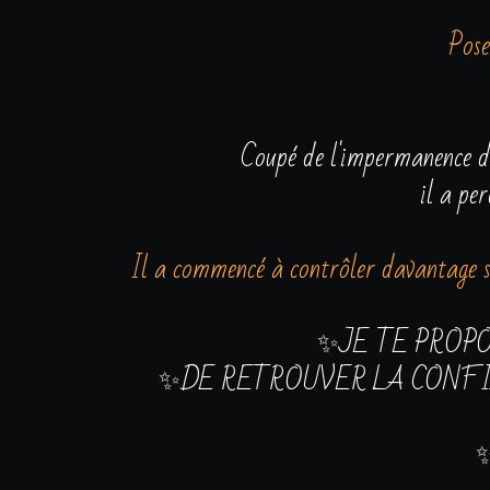
Pose
Coupé de l'impermanence de 
il a pe
Il a commencé à contrôler davantage so
✨JE TE PROP
✨DE RETROUVER LA CONFIA