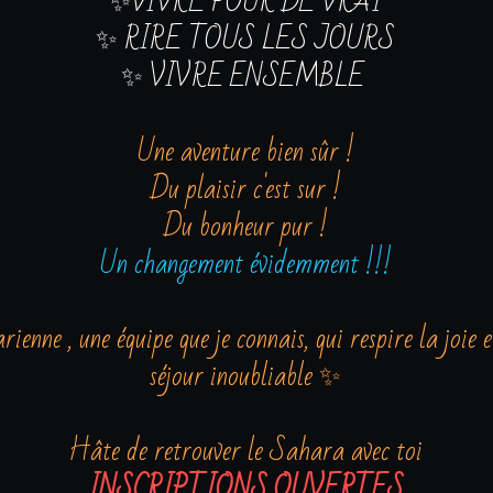
✨VIVRE POUR DE VRAI
✨ RIRE TOUS LES JOURS
✨ VIVRE ENSEMBLE 
Une aventure bien sûr !
Du plaisir c'est sur !
Du bonheur pur !
Un changement évidemment !!!
nne , une équipe que je connais, qui respire la joie 
séjour inoubliable ✨
Hâte de retrouver le Sahara avec toi
INSCRIPTIONS OUVERTES