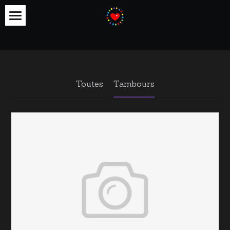
×
LES CATÉGORIES DE LA BOUTIQUE
Accueil
Toutes les catégories
QUI SUIS-JE
TAMBOURS
Toutes
Tambours
ACTIVITES Ateliers
SOINS
CONTACT
ENSEIGNEMENTS
VOYAGES INITIATIQUES
Produits